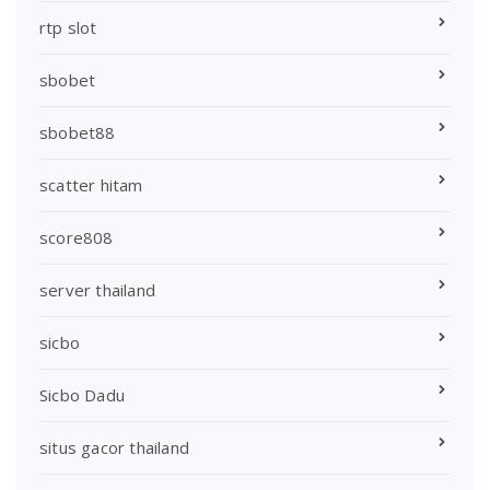
rtp slot
sbobet
sbobet88
scatter hitam
score808
server thailand
sicbo
Sicbo Dadu
situs gacor thailand