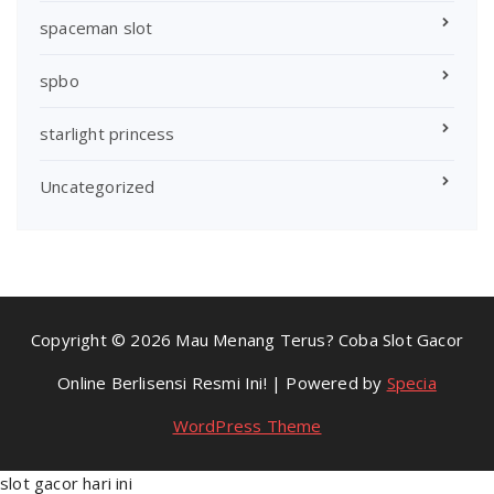
spaceman slot
spbo
starlight princess
Uncategorized
Copyright © 2026 Mau Menang Terus? Coba Slot Gacor
Online Berlisensi Resmi Ini! | Powered by
Specia
WordPress Theme
slot gacor hari ini