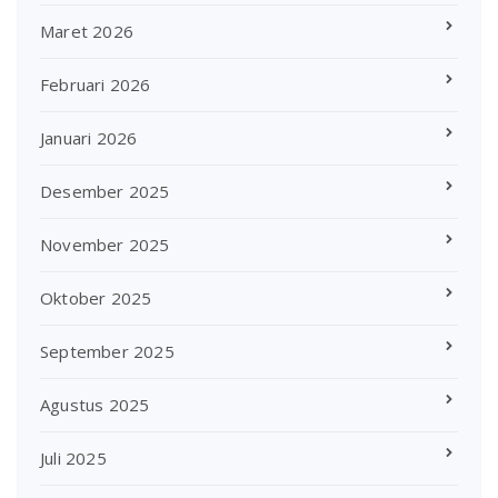
Maret 2026
Februari 2026
Januari 2026
Desember 2025
November 2025
Oktober 2025
September 2025
Agustus 2025
Juli 2025