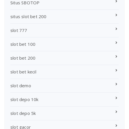
Situs SBOTOP
situs slot bet 200
slot 777
slot bet 100
slot bet 200
slot bet kecil
slot demo
slot depo 10k
slot depo 5k
slot gacor