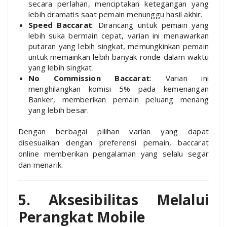
secara perlahan, menciptakan ketegangan yang
lebih dramatis saat pemain menunggu hasil akhir.
Speed Baccarat
: Dirancang untuk pemain yang
lebih suka bermain cepat, varian ini menawarkan
putaran yang lebih singkat, memungkinkan pemain
untuk memainkan lebih banyak ronde dalam waktu
yang lebih singkat.
No Commission Baccarat
: Varian ini
menghilangkan komisi 5% pada kemenangan
Banker, memberikan pemain peluang menang
yang lebih besar.
Dengan berbagai pilihan varian yang dapat
disesuaikan dengan preferensi pemain, baccarat
online memberikan pengalaman yang selalu segar
dan menarik.
5. Aksesibilitas Melalui
Perangkat Mobile