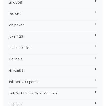
cmd368
IBCBET
idn poker
joker123
joker123 slot
judi bola
kilkwin88
link bet 200 perak
Link Slot Bonus New Member
mahjong