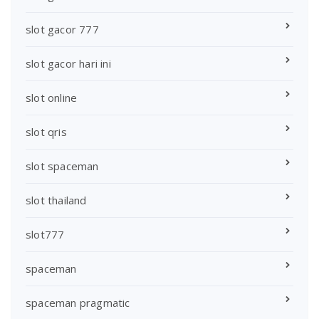
slot gacor 777
slot gacor hari ini
slot online
slot qris
slot spaceman
slot thailand
slot777
spaceman
spaceman pragmatic