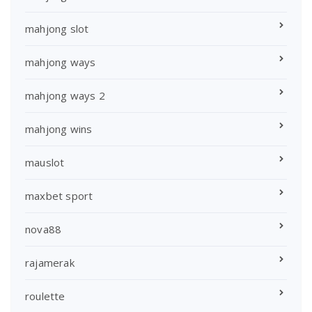
mahjong slot
mahjong ways
mahjong ways 2
mahjong wins
mauslot
maxbet sport
nova88
rajamerak
roulette