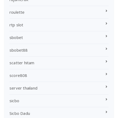
roulette
rtp slot
sbobet
sbobet88
scatter hitam
score808
server thailand
sicbo
Sicbo Dadu