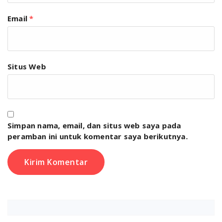
Email
*
Situs Web
Simpan nama, email, dan situs web saya pada
peramban ini untuk komentar saya berikutnya.