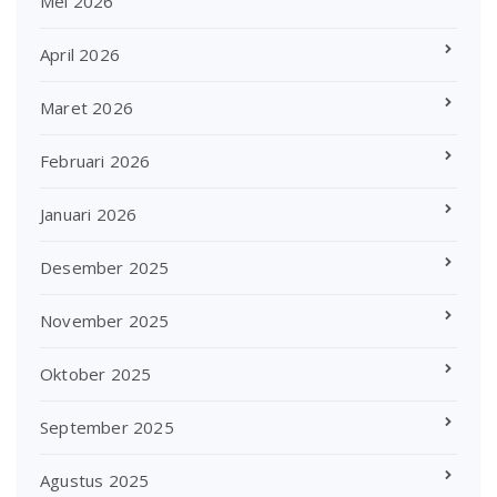
Mei 2026
April 2026
Maret 2026
Februari 2026
Januari 2026
Desember 2025
November 2025
Oktober 2025
September 2025
Agustus 2025