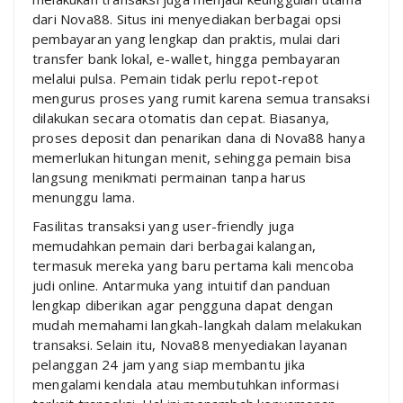
dari Nova88. Situs ini menyediakan berbagai opsi
pembayaran yang lengkap dan praktis, mulai dari
transfer bank lokal, e-wallet, hingga pembayaran
melalui pulsa. Pemain tidak perlu repot-repot
mengurus proses yang rumit karena semua transaksi
dilakukan secara otomatis dan cepat. Biasanya,
proses deposit dan penarikan dana di Nova88 hanya
memerlukan hitungan menit, sehingga pemain bisa
langsung menikmati permainan tanpa harus
menunggu lama.
Fasilitas transaksi yang user-friendly juga
memudahkan pemain dari berbagai kalangan,
termasuk mereka yang baru pertama kali mencoba
judi online. Antarmuka yang intuitif dan panduan
lengkap diberikan agar pengguna dapat dengan
mudah memahami langkah-langkah dalam melakukan
transaksi. Selain itu, Nova88 menyediakan layanan
pelanggan 24 jam yang siap membantu jika
mengalami kendala atau membutuhkan informasi