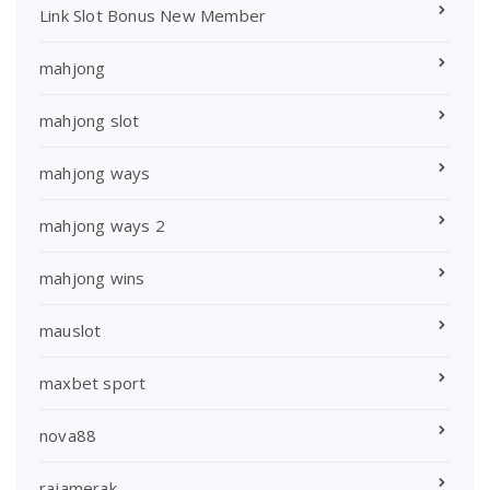
Link Slot Bonus New Member
mahjong
mahjong slot
mahjong ways
mahjong ways 2
mahjong wins
mauslot
maxbet sport
nova88
rajamerak