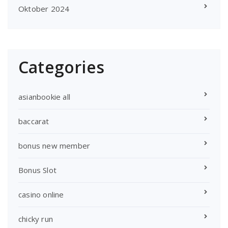
Oktober 2024
Categories
asianbookie all
baccarat
bonus new member
Bonus Slot
casino online
chicky run