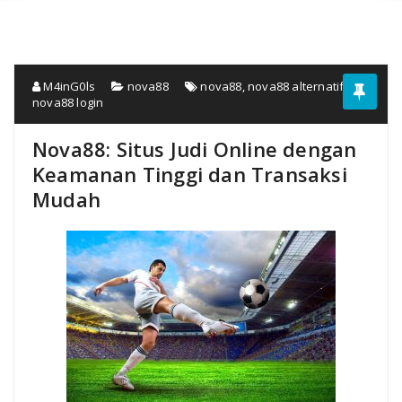
M4inG0ls
nova88
nova88
,
nova88 alternatif
,
nova88 login
Nova88: Situs Judi Online dengan
Keamanan Tinggi dan Transaksi
Mudah