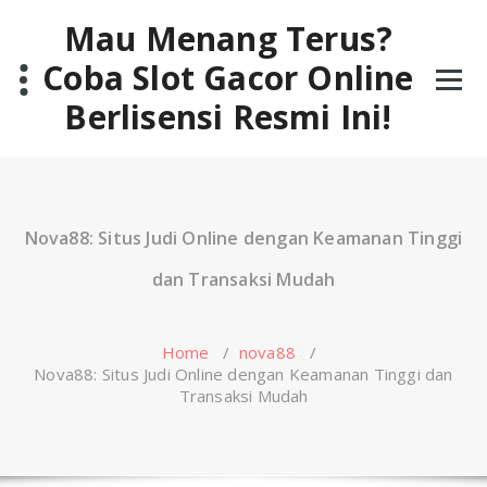
Skip
Mau Menang Terus?
to
content
Coba Slot Gacor Online
Berlisensi Resmi Ini!
Nova88: Situs Judi Online dengan Keamanan Tinggi
dan Transaksi Mudah
Home
/
nova88
/
Nova88: Situs Judi Online dengan Keamanan Tinggi dan
Transaksi Mudah