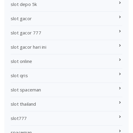
slot depo 5k
slot gacor
slot gacor 777
slot gacor hari ini
slot online
slot qris
slot spaceman
slot thailand
slot777
spaceman