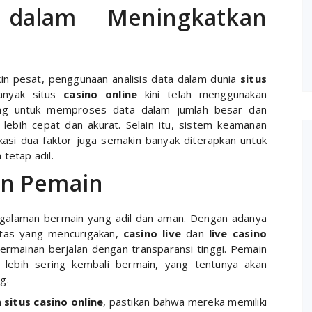
 dalam Meningkatkan
n pesat, penggunaan analisis data dalam dunia
situs
anyak situs
casino online
kini telah menggunakan
ning untuk memproses data dalam jumlah besar dan
ebih cepat dan akurat. Selain itu, sistem keamanan
ikasi dua faktor juga semakin banyak diterapkan untuk
tetap adil.
an Pemain
ngalaman bermain yang adil dan aman. Dengan adanya
vitas yang mencurigakan,
casino live
dan
live casino
rmainan berjalan dengan transparansi tinggi. Pemain
lebih sering kembali bermain, yang tentunya akan
g.
h
situs casino online
, pastikan bahwa mereka memiliki