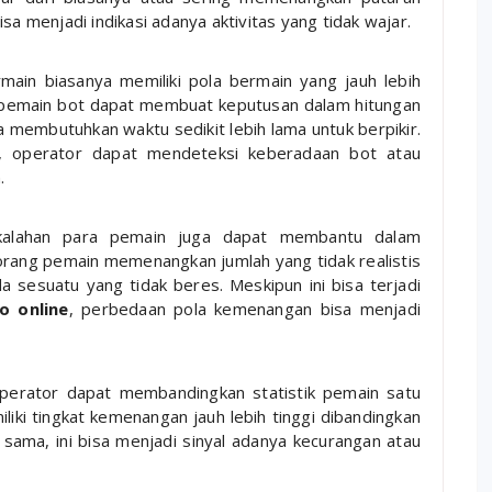
bisa menjadi indikasi adanya aktivitas yang tidak wajar.
in biasanya memiliki pola bermain yang jauh lebih
, pemain bot dapat membuat keputusan dalam hitungan
membutuhkan waktu sedikit lebih lama untuk berpikir.
 operator dapat mendeteksi keberadaan bot atau
.
ekalahan para pemain juga dapat membantu dalam
eorang pemain memenangkan jumlah yang tidak realistis
 sesuatu yang tidak beres. Meskipun ini bisa terjadi
o online
, perbedaan pola kemenangan bisa menjadi
 operator dapat membandingkan statistik pemain satu
liki tingkat kemenangan jauh lebih tinggi dibandingkan
sama, ini bisa menjadi sinyal adanya kecurangan atau