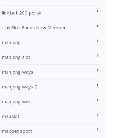
link bet 200 perak
Link Slot Bonus New Member
mahjong
mahjong slot
mahjong ways
mahjong ways 2
mahjong wins
mauslot
maxbet sport