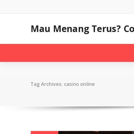
Skip
to
content
Mau Menang Terus? Coba
Tag Archives: casino online