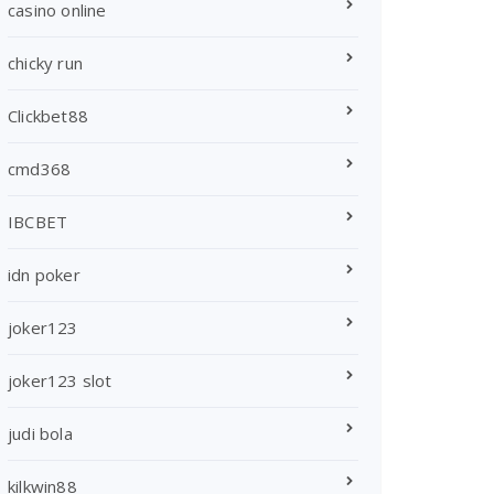
casino online
chicky run
Clickbet88
cmd368
IBCBET
idn poker
joker123
joker123 slot
judi bola
kilkwin88