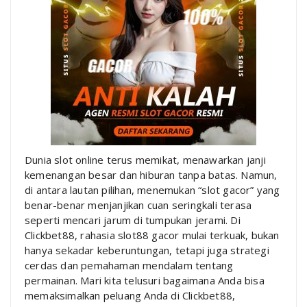
Dunia slot online terus memikat, menawarkan janji
kemenangan besar dan hiburan tanpa batas. Namun,
di antara lautan pilihan, menemukan “slot gacor” yang
benar-benar menjanjikan cuan seringkali terasa
seperti mencari jarum di tumpukan jerami. Di
Clickbet88, rahasia slot88 gacor mulai terkuak, bukan
hanya sekadar keberuntungan, tetapi juga strategi
cerdas dan pemahaman mendalam tentang
permainan. Mari kita telusuri bagaimana Anda bisa
memaksimalkan peluang Anda di Clickbet88,