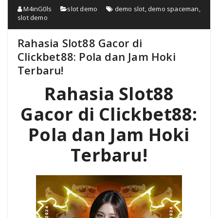
M4inG0ls
slot demo
demo slot
,
demo spaceman
,
slot demo
Rahasia Slot88 Gacor di
Clickbet88: Pola dan Jam Hoki
Terbaru!
Rahasia Slot88
Gacor di Clickbet88:
Pola dan Jam Hoki
Terbaru!