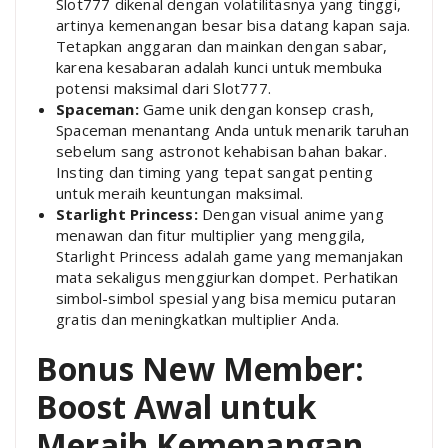
Slot777 dikenal dengan volatilitasnya yang tinggi,
artinya kemenangan besar bisa datang kapan saja.
Tetapkan anggaran dan mainkan dengan sabar,
karena kesabaran adalah kunci untuk membuka
potensi maksimal dari Slot777.
Spaceman:
Game unik dengan konsep crash,
Spaceman menantang Anda untuk menarik taruhan
sebelum sang astronot kehabisan bahan bakar.
Insting dan timing yang tepat sangat penting
untuk meraih keuntungan maksimal.
Starlight Princess:
Dengan visual anime yang
menawan dan fitur multiplier yang menggila,
Starlight Princess adalah game yang memanjakan
mata sekaligus menggiurkan dompet. Perhatikan
simbol-simbol spesial yang bisa memicu putaran
gratis dan meningkatkan multiplier Anda.
Bonus New Member:
Boost Awal untuk
Meraih Kemenangan