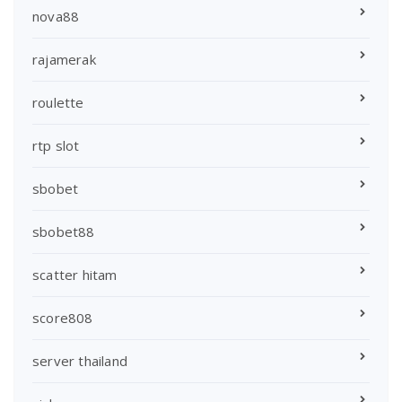
nova88
rajamerak
roulette
rtp slot
sbobet
sbobet88
scatter hitam
score808
server thailand