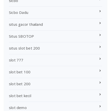
sicbo
Sicbo Dadu
situs gacor thailand
Situs SBOTOP
situs slot bet 200
slot 777
slot bet 100
slot bet 200
slot bet kecil
slot demo