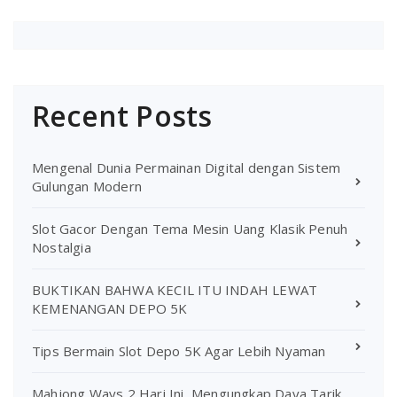
Recent Posts
Mengenal Dunia Permainan Digital dengan Sistem
Gulungan Modern
Slot Gacor Dengan Tema Mesin Uang Klasik Penuh
Nostalgia
BUKTIKAN BAHWA KECIL ITU INDAH LEWAT
KEMENANGAN DEPO 5K
Tips Bermain Slot Depo 5K Agar Lebih Nyaman
Mahjong Ways 2 Hari Ini, Mengungkap Daya Tarik