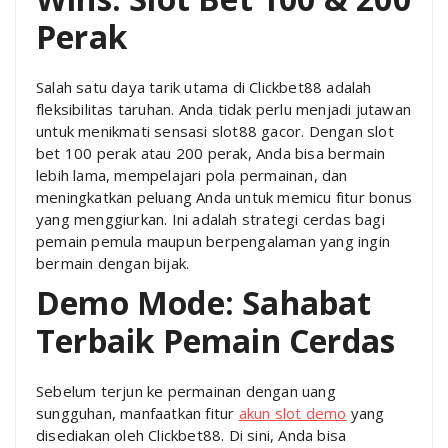
Perak
Salah satu daya tarik utama di Clickbet88 adalah
fleksibilitas taruhan. Anda tidak perlu menjadi jutawan
untuk menikmati sensasi slot88 gacor. Dengan slot
bet 100 perak atau 200 perak, Anda bisa bermain
lebih lama, mempelajari pola permainan, dan
meningkatkan peluang Anda untuk memicu fitur bonus
yang menggiurkan. Ini adalah strategi cerdas bagi
pemain pemula maupun berpengalaman yang ingin
bermain dengan bijak.
Demo Mode: Sahabat
Terbaik Pemain Cerdas
Sebelum terjun ke permainan dengan uang
sungguhan, manfaatkan fitur
akun slot demo
yang
disediakan oleh Clickbet88. Di sini, Anda bisa