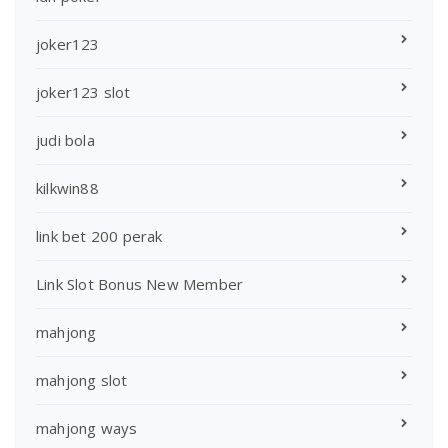
joker123
joker123 slot
judi bola
kilkwin88
link bet 200 perak
Link Slot Bonus New Member
mahjong
mahjong slot
mahjong ways