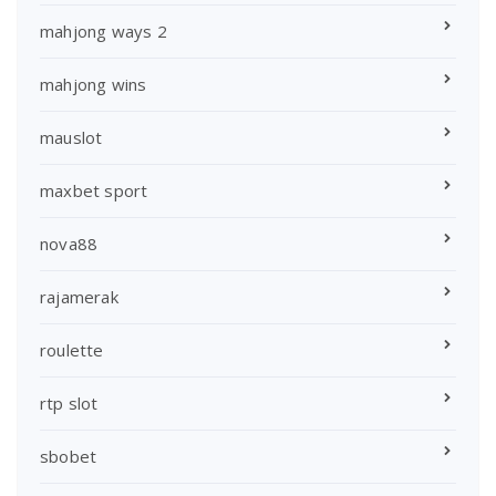
mahjong ways 2
mahjong wins
mauslot
maxbet sport
nova88
rajamerak
roulette
rtp slot
sbobet