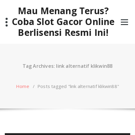
Skip
Mau Menang Terus?
to
content
Coba Slot Gacor Online
Berlisensi Resmi Ini!
Tag Archives: link alternatif klikwin88
Home
/
Posts tagged "link alternatif klikwin88"