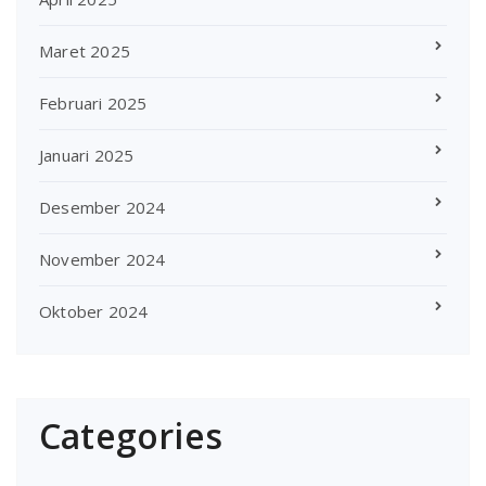
Maret 2025
Februari 2025
Januari 2025
Desember 2024
November 2024
Oktober 2024
Categories