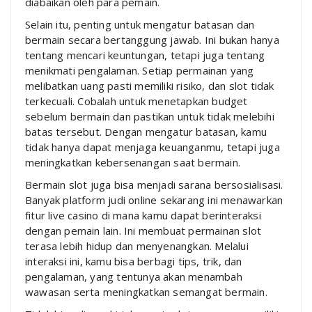
diabaikan oleh para pemain.
Selain itu, penting untuk mengatur batasan dan
bermain secara bertanggung jawab. Ini bukan hanya
tentang mencari keuntungan, tetapi juga tentang
menikmati pengalaman. Setiap permainan yang
melibatkan uang pasti memiliki risiko, dan slot tidak
terkecuali. Cobalah untuk menetapkan budget
sebelum bermain dan pastikan untuk tidak melebihi
batas tersebut. Dengan mengatur batasan, kamu
tidak hanya dapat menjaga keuanganmu, tetapi juga
meningkatkan kebersenangan saat bermain.
Bermain slot juga bisa menjadi sarana bersosialisasi.
Banyak platform judi online sekarang ini menawarkan
fitur live casino di mana kamu dapat berinteraksi
dengan pemain lain. Ini membuat permainan slot
terasa lebih hidup dan menyenangkan. Melalui
interaksi ini, kamu bisa berbagi tips, trik, dan
pengalaman, yang tentunya akan menambah
wawasan serta meningkatkan semangat bermain.