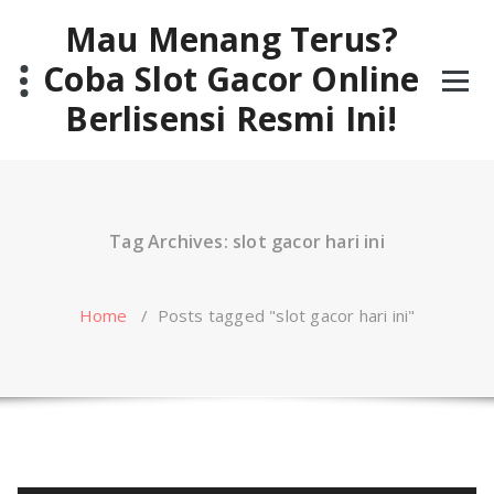
Skip
Mau Menang Terus?
to
content
Coba Slot Gacor Online
Berlisensi Resmi Ini!
Tag Archives: slot gacor hari ini
Home
/
Posts tagged "slot gacor hari ini"