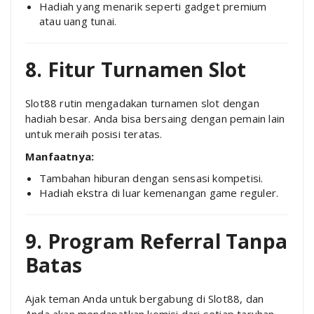
Hadiah yang menarik seperti gadget premium
atau uang tunai.
8. Fitur Turnamen Slot
Slot88 rutin mengadakan turnamen slot dengan
hadiah besar. Anda bisa bersaing dengan pemain lain
untuk meraih posisi teratas.
Manfaatnya:
Tambahan hiburan dengan sensasi kompetisi.
Hadiah ekstra di luar kemenangan game reguler.
9. Program Referral Tanpa
Batas
Ajak teman Anda untuk bergabung di Slot88, dan