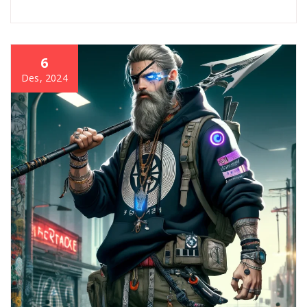
6
Des, 2024