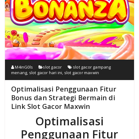
M4inG0ls
slot gacor
slot gacor gampang
menang
,
slot gacor hari ini
,
slot gacor maxwin
Optimalisasi Penggunaan Fitur
Bonus dan Strategi Bermain di
Link Slot Gacor Maxwin
Optimalisasi
Penggunaan Fitur