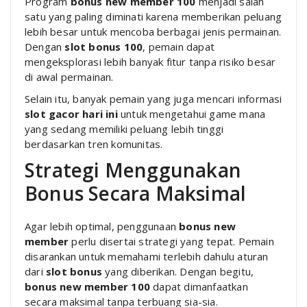
Program
bonus new member 100
menjadi salah
satu yang paling diminati karena memberikan peluang
lebih besar untuk mencoba berbagai jenis permainan.
Dengan
slot bonus 100
, pemain dapat
mengeksplorasi lebih banyak fitur tanpa risiko besar
di awal permainan.
Selain itu, banyak pemain yang juga mencari informasi
slot gacor hari ini
untuk mengetahui game mana
yang sedang memiliki peluang lebih tinggi
berdasarkan tren komunitas.
Strategi Menggunakan
Bonus Secara Maksimal
Agar lebih optimal, penggunaan
bonus new
member
perlu disertai strategi yang tepat. Pemain
disarankan untuk memahami terlebih dahulu aturan
dari
slot bonus
yang diberikan. Dengan begitu,
bonus new member 100
dapat dimanfaatkan
secara maksimal tanpa terbuang sia-sia.