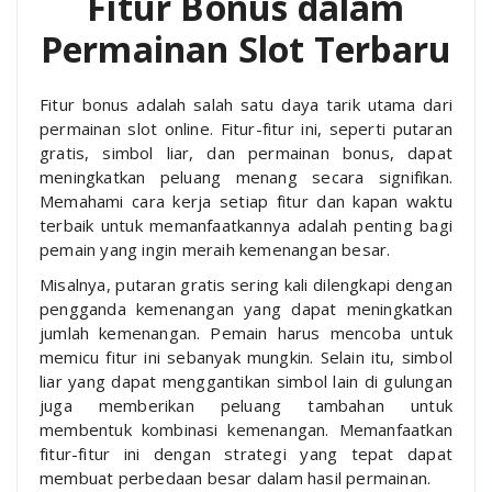
Fitur Bonus dalam
Permainan Slot Terbaru
Fitur bonus adalah salah satu daya tarik utama dari
permainan slot online. Fitur-fitur ini, seperti putaran
gratis, simbol liar, dan permainan bonus, dapat
meningkatkan peluang menang secara signifikan.
Memahami cara kerja setiap fitur dan kapan waktu
terbaik untuk memanfaatkannya adalah penting bagi
pemain yang ingin meraih kemenangan besar.
Misalnya, putaran gratis sering kali dilengkapi dengan
pengganda kemenangan yang dapat meningkatkan
jumlah kemenangan. Pemain harus mencoba untuk
memicu fitur ini sebanyak mungkin. Selain itu, simbol
liar yang dapat menggantikan simbol lain di gulungan
juga memberikan peluang tambahan untuk
membentuk kombinasi kemenangan. Memanfaatkan
fitur-fitur ini dengan strategi yang tepat dapat
membuat perbedaan besar dalam hasil permainan.