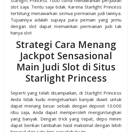
Starlight Princess 1000 cuma menawarkan perjudian
slot saja. Tentu saja tidak. Karena Starlight Princess
terhitung menawarkan semua permainan judi lainnya.
Tujuannya adalah supaya para pemain yang jemu
dengan slot dapat memainkan permainan judi tak
hanya slot
Strategi Cara Menang
Jackpot Sensasional
Main Judi Slot di Situs
Starlight Princess
Seperti yang telah disampaikan, di Starlight Princess
Anda tidak kudu mengeluarkan banyak duwit untuk
dapat menang besar sebab dengan deposit 10.000
ribu saja, Anda dapat memperoleh menguntungkan
yang banyak. Dengan trick yang tepat, depo minim
dapat berikan tambahan hasil maksimal dengan lebih
berasal dari satu tips sesudah itu ini: