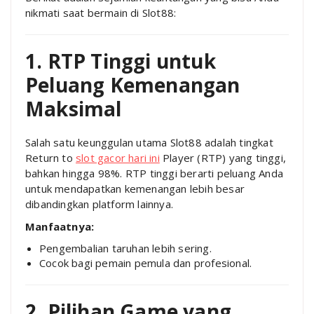
nikmati saat bermain di Slot88:
1. RTP Tinggi untuk
Peluang Kemenangan
Maksimal
Salah satu keunggulan utama Slot88 adalah tingkat
Return to
slot gacor hari ini
Player (RTP) yang tinggi,
bahkan hingga 98%. RTP tinggi berarti peluang Anda
untuk mendapatkan kemenangan lebih besar
dibandingkan platform lainnya.
Manfaatnya:
Pengembalian taruhan lebih sering.
Cocok bagi pemain pemula dan profesional.
2. Pilihan Game yang