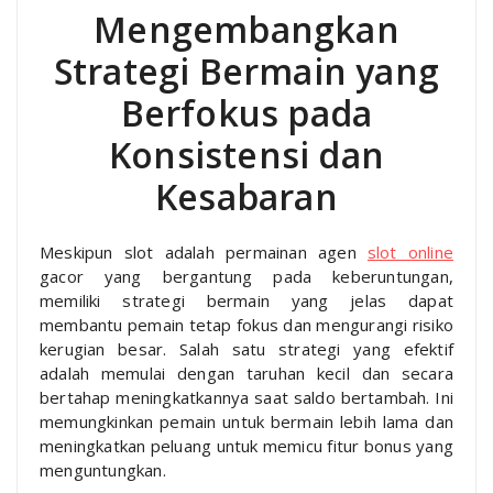
Mengembangkan
Strategi Bermain yang
Berfokus pada
Konsistensi dan
Kesabaran
Meskipun slot adalah permainan agen
slot online
gacor yang bergantung pada keberuntungan,
memiliki strategi bermain yang jelas dapat
membantu pemain tetap fokus dan mengurangi risiko
kerugian besar. Salah satu strategi yang efektif
adalah memulai dengan taruhan kecil dan secara
bertahap meningkatkannya saat saldo bertambah. Ini
memungkinkan pemain untuk bermain lebih lama dan
meningkatkan peluang untuk memicu fitur bonus yang
menguntungkan.