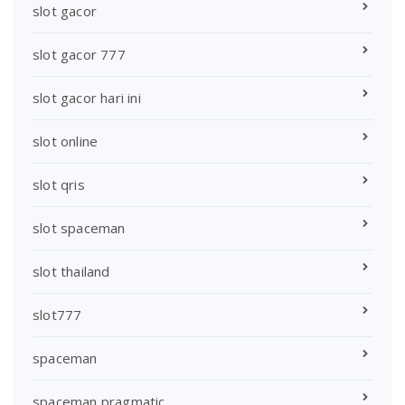
slot gacor
slot gacor 777
slot gacor hari ini
slot online
slot qris
slot spaceman
slot thailand
slot777
spaceman
spaceman pragmatic