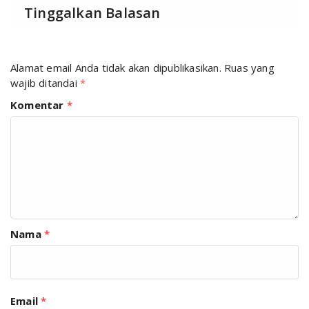
Tinggalkan Balasan
Alamat email Anda tidak akan dipublikasikan.
Ruas yang
wajib ditandai
*
Komentar
*
Nama
*
Email
*