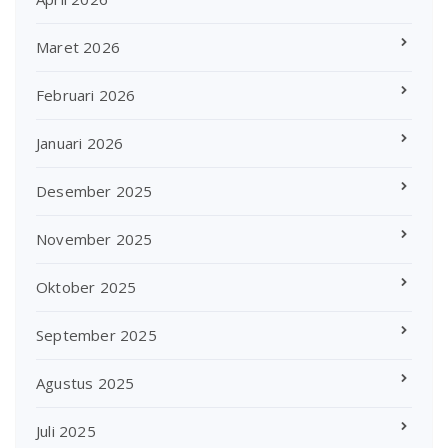
Maret 2026
Februari 2026
Januari 2026
Desember 2025
November 2025
Oktober 2025
September 2025
Agustus 2025
Juli 2025