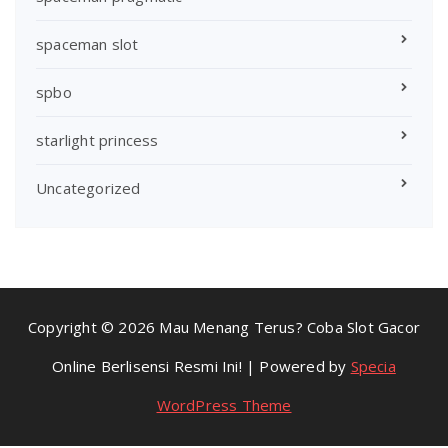
spaceman slot
spbo
starlight princess
Uncategorized
Copyright © 2026 Mau Menang Terus? Coba Slot Gacor
Online Berlisensi Resmi Ini! | Powered by
Specia
WordPress Theme