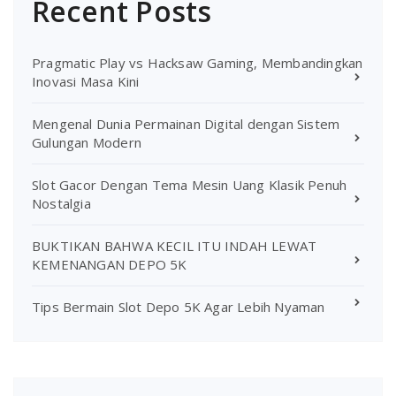
Recent Posts
Pragmatic Play vs Hacksaw Gaming, Membandingkan
Inovasi Masa Kini
Mengenal Dunia Permainan Digital dengan Sistem
Gulungan Modern
Slot Gacor Dengan Tema Mesin Uang Klasik Penuh
Nostalgia
BUKTIKAN BAHWA KECIL ITU INDAH LEWAT
KEMENANGAN DEPO 5K
Tips Bermain Slot Depo 5K Agar Lebih Nyaman