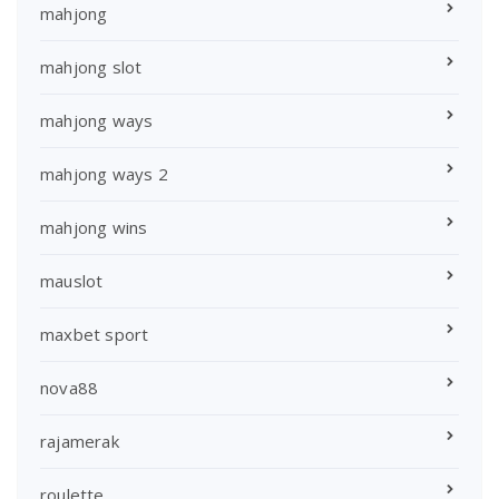
mahjong
mahjong slot
mahjong ways
mahjong ways 2
mahjong wins
mauslot
maxbet sport
nova88
rajamerak
roulette