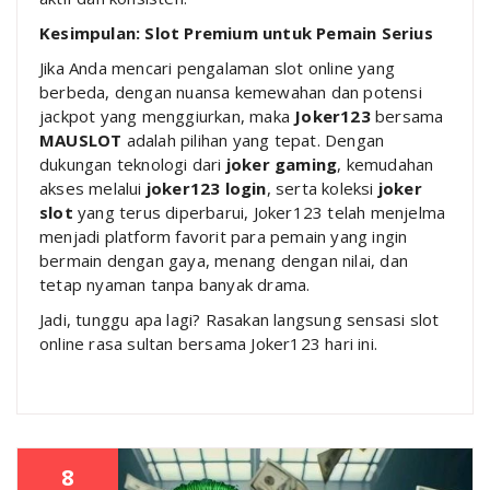
Kesimpulan: Slot Premium untuk Pemain Serius
Jika Anda mencari pengalaman slot online yang
berbeda, dengan nuansa kemewahan dan potensi
jackpot yang menggiurkan, maka
Joker123
bersama
MAUSLOT
adalah pilihan yang tepat. Dengan
dukungan teknologi dari
joker gaming
, kemudahan
akses melalui
joker123 login
, serta koleksi
joker
slot
yang terus diperbarui, Joker123 telah menjelma
menjadi platform favorit para pemain yang ingin
bermain dengan gaya, menang dengan nilai, dan
tetap nyaman tanpa banyak drama.
Jadi, tunggu apa lagi? Rasakan langsung sensasi slot
online rasa sultan bersama Joker123 hari ini.
8