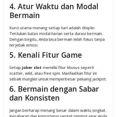
4. Atur Waktu dan Modal
Bermain
Kunci utama menang setiap hari adalah disiplin.
Tentukan batas modal harian serta durasi bermain.
Dengan begitu, Anda bisa bermain lebih fokus tanpa
terjebak emosi.
5. Kenali Fitur Game
Setiap
joker slot
memiliki fitur khusus seperti
scatter, wild, atau free spin. Manfaatkan fitur ini
sebaik mungkin untuk memperbesar peluang jackpot.
6. Bermain dengan Sabar
dan Konsisten
Jangan berharap menang besar dalam waktu singkat.
Kesabaran dan konsistensi sangat penting agar Anda