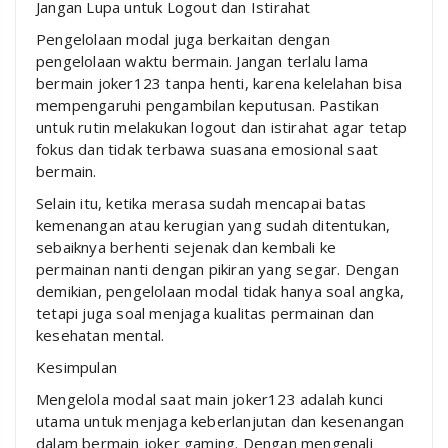
Jangan Lupa untuk Logout dan Istirahat
Pengelolaan modal juga berkaitan dengan
pengelolaan waktu bermain. Jangan terlalu lama
bermain joker123 tanpa henti, karena kelelahan bisa
mempengaruhi pengambilan keputusan. Pastikan
untuk rutin melakukan logout dan istirahat agar tetap
fokus dan tidak terbawa suasana emosional saat
bermain.
Selain itu, ketika merasa sudah mencapai batas
kemenangan atau kerugian yang sudah ditentukan,
sebaiknya berhenti sejenak dan kembali ke
permainan nanti dengan pikiran yang segar. Dengan
demikian, pengelolaan modal tidak hanya soal angka,
tetapi juga soal menjaga kualitas permainan dan
kesehatan mental.
Kesimpulan
Mengelola modal saat main joker123 adalah kunci
utama untuk menjaga keberlanjutan dan kesenangan
dalam bermain joker gaming. Dengan mengenali