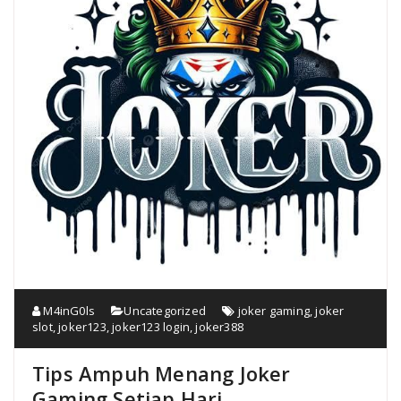
M4inG0ls
Uncategorized
joker gaming
,
joker
slot
,
joker123
,
joker123 login
,
joker388
Tips Ampuh Menang Joker
Gaming Setiap Hari