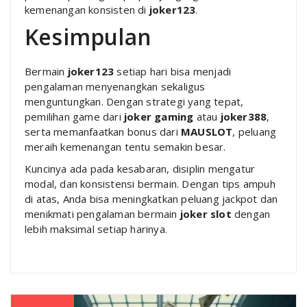
kemenangan konsisten di
joker123
.
Kesimpulan
Bermain
joker123
setiap hari bisa menjadi
pengalaman menyenangkan sekaligus
menguntungkan. Dengan strategi yang tepat,
pemilihan game dari
joker gaming
atau
joker388
,
serta memanfaatkan bonus dari
MAUSLOT
, peluang
meraih kemenangan tentu semakin besar.
Kuncinya ada pada kesabaran, disiplin mengatur
modal, dan konsistensi bermain. Dengan tips ampuh
di atas, Anda bisa meningkatkan peluang jackpot dan
menikmati pengalaman bermain
joker slot
dengan
lebih maksimal setiap harinya.