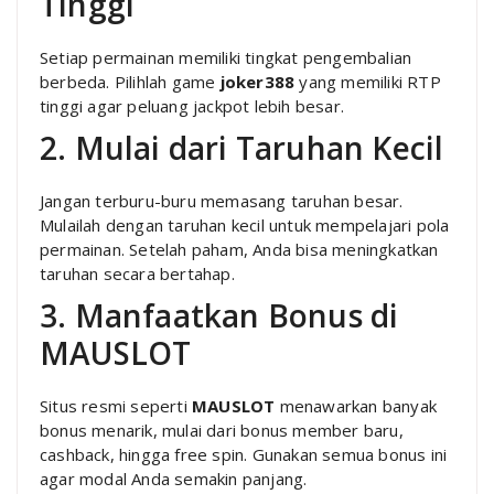
Tinggi
Setiap permainan memiliki tingkat pengembalian
berbeda. Pilihlah game
joker388
yang memiliki RTP
tinggi agar peluang jackpot lebih besar.
2. Mulai dari Taruhan Kecil
Jangan terburu-buru memasang taruhan besar.
Mulailah dengan taruhan kecil untuk mempelajari pola
permainan. Setelah paham, Anda bisa meningkatkan
taruhan secara bertahap.
3. Manfaatkan Bonus di
MAUSLOT
Situs resmi seperti
MAUSLOT
menawarkan banyak
bonus menarik, mulai dari bonus member baru,
cashback, hingga free spin. Gunakan semua bonus ini
agar modal Anda semakin panjang.