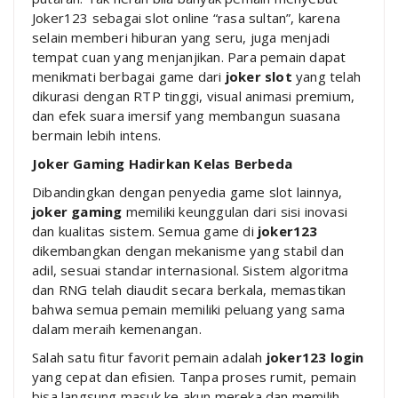
Joker123 sebagai slot online “rasa sultan”, karena
selain memberi hiburan yang seru, juga menjadi
tempat cuan yang menjanjikan. Para pemain dapat
menikmati berbagai game dari
joker slot
yang telah
dikurasi dengan RTP tinggi, visual animasi premium,
dan efek suara imersif yang membangun suasana
bermain lebih intens.
Joker Gaming Hadirkan Kelas Berbeda
Dibandingkan dengan penyedia game slot lainnya,
joker gaming
memiliki keunggulan dari sisi inovasi
dan kualitas sistem. Semua game di
joker123
dikembangkan dengan mekanisme yang stabil dan
adil, sesuai standar internasional. Sistem algoritma
dan RNG telah diaudit secara berkala, memastikan
bahwa semua pemain memiliki peluang yang sama
dalam meraih kemenangan.
Salah satu fitur favorit pemain adalah
joker123 login
yang cepat dan efisien. Tanpa proses rumit, pemain
bisa langsung masuk ke akun mereka dan memilih