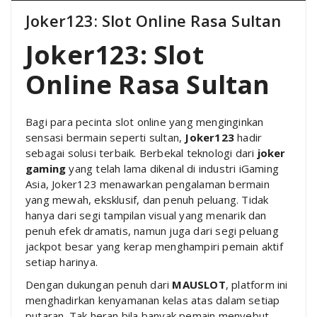
Joker123: Slot Online Rasa Sultan
Joker123: Slot
Online Rasa Sultan
Bagi para pecinta slot online yang menginginkan
sensasi bermain seperti sultan,
Joker123
hadir
sebagai solusi terbaik. Berbekal teknologi dari
joker
gaming
yang telah lama dikenal di industri iGaming
Asia, Joker123 menawarkan pengalaman bermain
yang mewah, eksklusif, dan penuh peluang. Tidak
hanya dari segi tampilan visual yang menarik dan
penuh efek dramatis, namun juga dari segi peluang
jackpot besar yang kerap menghampiri pemain aktif
setiap harinya.
Dengan dukungan penuh dari
MAUSLOT
, platform ini
menghadirkan kenyamanan kelas atas dalam setiap
putaran. Tak heran bila banyak pemain menyebut