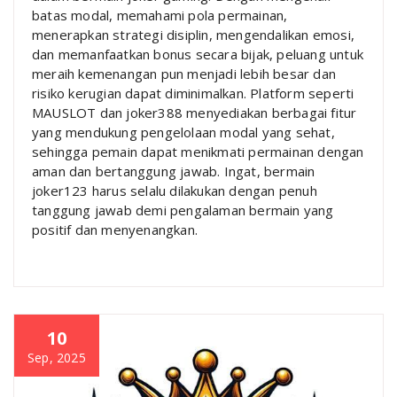
batas modal, memahami pola permainan,
menerapkan strategi disiplin, mengendalikan emosi,
dan memanfaatkan bonus secara bijak, peluang untuk
meraih kemenangan pun menjadi lebih besar dan
risiko kerugian dapat diminimalkan. Platform seperti
MAUSLOT dan joker388 menyediakan berbagai fitur
yang mendukung pengelolaan modal yang sehat,
sehingga pemain dapat menikmati permainan dengan
aman dan bertanggung jawab. Ingat, bermain
joker123 harus selalu dilakukan dengan penuh
tanggung jawab demi pengalaman bermain yang
positif dan menyenangkan.
10
Sep, 2025