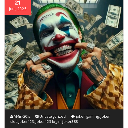
21
Jun, 2025
M4inG0ls
Uncategorized
joker gaming
,
joker
slot
,
joker123
,
joker123 login
,
joker388