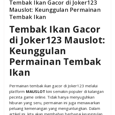
Tembak Ikan Gacor di Joker123
Mauslot: Keunggulan Permainan
Tembak Ikan
Tembak Ikan Gacor
di Joker123 Mauslot:
Keunggulan
Permainan Tembak
Ikan
Permainan tembak ikan gacor di Joker123 melalui
platform
MAUSLOT
kini semakin populer di kalangan
pecinta game online. Tidak hanya menyuguhkan
hiburan yang seru, permainan ini juga menawarkan
peluang kemenangan yang menguntungkan. Dalam
artikel ini, kita akan membahas berbagai keunggulan