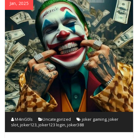
Jan, 2025
M4inG0ls
Uncategorized
joker gaming
,
joker
slot
,
joker123
,
joker123 login
,
joker388