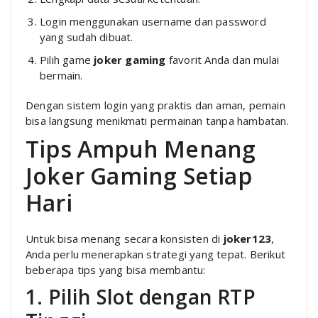
Login menggunakan username dan password
yang sudah dibuat.
Pilih game
joker gaming
favorit Anda dan mulai
bermain.
Dengan sistem login yang praktis dan aman, pemain
bisa langsung menikmati permainan tanpa hambatan.
Tips Ampuh Menang
Joker Gaming Setiap
Hari
Untuk bisa menang secara konsisten di
joker123
,
Anda perlu menerapkan strategi yang tepat. Berikut
beberapa tips yang bisa membantu:
1. Pilih Slot dengan RTP